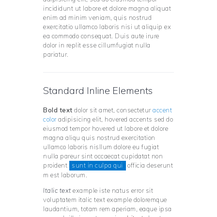
incididunt ut labore et dolore magna aliquat
enim ad minim veniam, quis nostrud
exercitatio ullamco laboris nisi ut aliquip ex
ea commodo consequat. Duis aute irure
dolor in replit esse cillumfugiat nulla
pariatur.
Standard Inline Elements
Bold text
dolor sit amet, consectetur
accent
color
adipisicing elit,
hovered accents
sed do
eiusmod tempor hovered ut labore et dolore
magna aliqu quis nostrud exercitation
ullamco laboris nisllum dolore eu fugiat
nulla pareur sint occaecat cupidatat non
proident
sunt in culpa qui
officia deserunt
m est laborum.
Italic text
example iste natus error sit
voluptatem italic text example doloremque
laudantium, totam rem aperiam, eaque ipsa