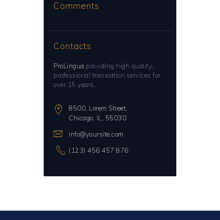
Comments
Contacts
ProLingua
providing high quality,
professional translation services for
over 15 years.
8500, Lorem Street,
Chicago, IL, 55030
info@yoursite.com
(123) 456 457 876