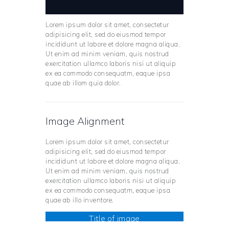
Lorem ipsum dolor sit amet, consectetur
adipisicing elit, sed do eiusmod tempor
incididunt ut labore et dolore magna aliqua.
Ut enim ad minim veniam, quis nostrud
exercitation ullamco laboris nisi ut aliquip
ex ea commodo consequatm, eaque ipsa
quae ab illom quia dolor.
Image Alignment
Lorem ipsum dolor sit amet, consectetur
adipisicing elit, sed do eiusmod tempor
incididunt ut labore et dolore magna aliqua.
Ut enim ad minim veniam, quis nostrud
exercitation ullamco laboris nisi ut aliquip
ex ea commodo consequatm, eaque ipsa
quae ab illo inventore.
Title of image