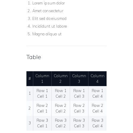
Lorem ipsum dolor
Amet consectetur
Elit sed do eiusmod
Incididunt ut labore
Magna aliqua ut
Table
Column
Column
Column
Column
#
1
2
3
4
Row 1
Row 1
Row 1
Row 1
1
Cell 1
Cell 2
Cell 3
Cell 4
Row 2
Row 2
Row 2
Row 2
2
Cell 1
Cell 2
Cell 3
Cell 4
Row 3
Row 3
Row 3
Row 3
3
Cell 1
Cell 2
Cell 3
Cell 4