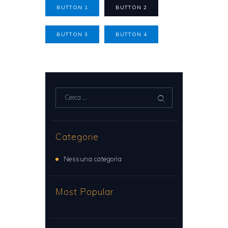
BUTTON 1
BUTTON 2
BUTTON 3
BUTTON 4
Ricerca
per:
Categorie
Nessuna categoria
Most Popular