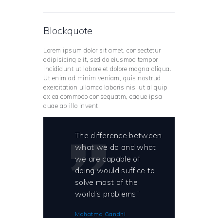
Blockquote
Lorem ipsum dolor sit amet, consectetur
adipisicing elit, sed do eiusmod tempor
incididunt ut labore et dolore magna aliqua.
Ut enim ad minim veniam, quis nostrud
exercitation ullamco laboris nisi ut aliquip
ex ea commodo consequatm, eaque ipsa
quae ab illo invent.
The difference between
what we do and what
we are capable of
doing would suffice to
solve most of the
world’s problems.”
Mahatma Gandhi