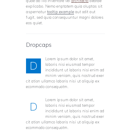
quae ab illo inventore vei
architecto
beatae
explicabo. Nemo enptatem quia oluptas sit
aspernatur
tooltip example
aut odit aut
fugit, sed quia consequuntur magni dolores
eos quiet.
Dropcaps
Lorem ipsum dolor sit amet,
D
laboris nisi eiusmod tempor
incididunt ut laboris nisi enim ad
minim veniam, quis nostrud exer
cit ation ullamco laboris nisi ut aliquip ex
ecommodo consequatm.
Lorem ipsum dolor sit amet,
D
laboris nisi eiusmod tempor
incididunt ut laboris nisi enim ad
minim veniam, quis nostrud exer
cit ation ullamco laboris nisi ut aliquip ex
ecommodo consequatm.