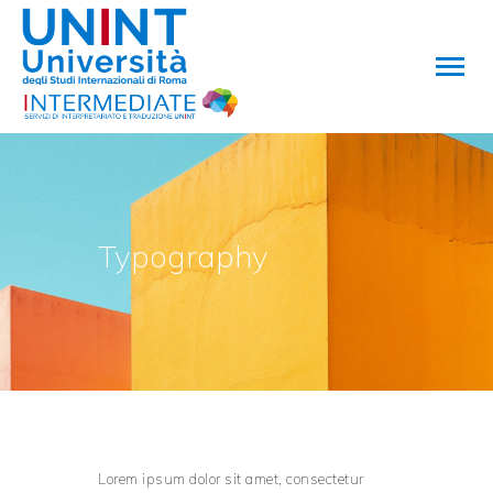
HOME
CHI SIAMO
SERVIZI
Typography
CONTATTI
Lorem ipsum dolor sit amet, consectetur