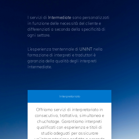
I servizi di
Intermediate
sono personalizzati
in funzione delle necessità del cliente e
differenziati a seconda della specificità di
ogni settore.
L’esperienza trentennale di
UNINT
nella
formazione di interpreti e traduttori è
garanzia della qualità degli interpreti
Intermediate.
Interpretariato
Offriamo servizi di interpretariato in
consecutiva, trattativa, simultanea e
chuchotage. Garantiamo interpreti
qualificati con esperienza e titoli di
studio adeguati per assicurare