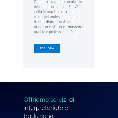
l’esperienza professionale e la
decennale attività di UNINT
nella formazione di interpreti e
traduttori professionisti rende
Intermediate sinonimo di
attenzione al cliente, massima
qualità e professionalità.
ESPLORA
Offriamo servizi
di
interpretariato e
traduzione