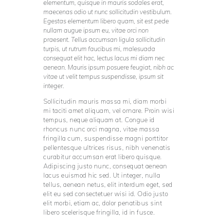
elementum, quisque in mauris sodales erat,
maecenas odio ut nunc sollicitudin vestibulum.
Egestas elementum libero quam, sit est pede
nullam augue ipsum eu, vitae orci non
praesent. Tellus accumsan ligula sollicitudin
turpis, ut rutrum faucibus mi, malesuada
consequat elit hac, lectus lacus mi diam nec
aenean. Mauris ipsum posuere feugiat, nibh ac
vitae ut velit tempus suspendisse, ipsum sit
integer.
Sollicitudin mauris massa mi, diam morbi
mi taciti amet aliquam, vel ornare. Proin wisi
tempus, neque aliquam at. Congue id
rhoncus nunc orci magna, vitae massa
fringilla cum, suspendisse magni porttitor
pellentesque ultrices risus, nibh venenatis
curabitur accumsan erat libero quisque.
Adipiscing justo nunc, consequat aenean
lacus euismod hic sed. Ut integer, nulla
tellus, aenean netus, elit interdum eget, sed
elit eu sed consectetuer wisi id. Odio justo
elit morbi, etiam ac, dolor penatibus sint
libero scelerisque fringilla, id in fusce.